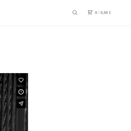
0
/ 0,00
€